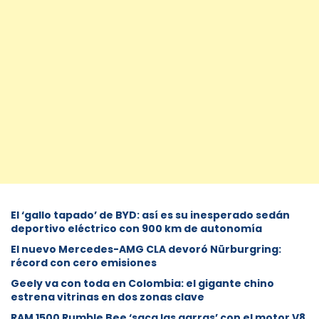
El ‘gallo tapado’ de BYD: así es su inesperado sedán
deportivo eléctrico con 900 km de autonomía
El nuevo Mercedes-AMG CLA devoró Nürburgring:
récord con cero emisiones
Geely va con toda en Colombia: el gigante chino
estrena vitrinas en dos zonas clave
RAM 1500 Rumble Bee ‘saca las garras’ con el motor V8