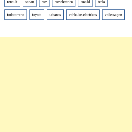
renault
sedan
suv
suv electrico
suzuki
tesla
todoterreno
toyota
urbanos
vehiculos electricos
volkswagen