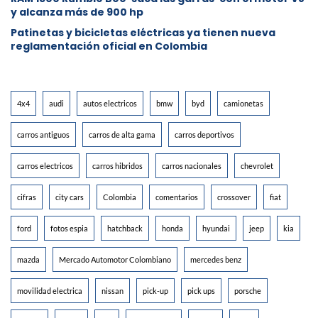
y alcanza más de 900 hp
Patinetas y bicicletas eléctricas ya tienen nueva
reglamentación oficial en Colombia
4x4
audi
autos electricos
bmw
byd
camionetas
carros antiguos
carros de alta gama
carros deportivos
carros electricos
carros hibridos
carros nacionales
chevrolet
cifras
city cars
Colombia
comentarios
crossover
fiat
ford
fotos espia
hatchback
honda
hyundai
jeep
kia
mazda
Mercado Automotor Colombiano
mercedes benz
movilidad electrica
nissan
pick-up
pick ups
porsche