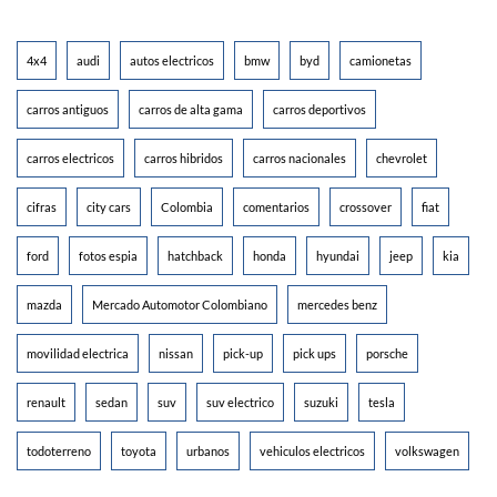
4x4
audi
autos electricos
bmw
byd
camionetas
carros antiguos
carros de alta gama
carros deportivos
carros electricos
carros hibridos
carros nacionales
chevrolet
cifras
city cars
Colombia
comentarios
crossover
fiat
ford
fotos espia
hatchback
honda
hyundai
jeep
kia
mazda
Mercado Automotor Colombiano
mercedes benz
movilidad electrica
nissan
pick-up
pick ups
porsche
renault
sedan
suv
suv electrico
suzuki
tesla
todoterreno
toyota
urbanos
vehiculos electricos
volkswagen