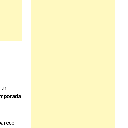
a un
mporada
parece