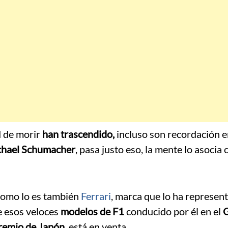
 de morir
han trascendido,
incluso son recordación e
hael Schumacher
, pasa justo eso, la mente lo asocia 
 como lo es también
Ferrari
, marca que lo ha represent
de esos veloces
modelos de F1
conducido por él en el
remio de Japón
, está en venta.