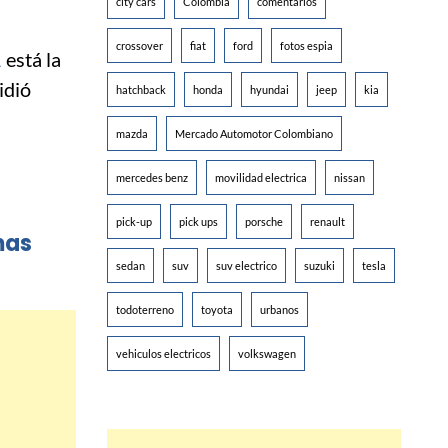
city cars
Colombia
comentarios
crossover
fiat
ford
fotos espia
1
está la
idió
hatchback
honda
hyundai
jeep
kia
mazda
Mercado Automotor Colombiano
mercedes benz
movilidad electrica
nissan
pick-up
pick ups
porsche
renault
mas
sedan
suv
suv electrico
suzuki
tesla
todoterreno
toyota
urbanos
vehiculos electricos
volkswagen