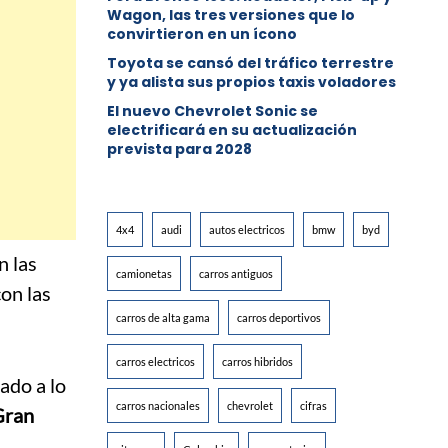
Wagon, las tres versiones que lo
convirtieron en un ícono
Toyota se cansó del tráfico terrestre
y ya alista sus propios taxis voladores
El nuevo Chevrolet Sonic se
electrificará en su actualización
prevista para 2028
4x4
audi
autos electricos
bmw
byd
n las
camionetas
carros antiguos
con las
carros de alta gama
carros deportivos
carros electricos
carros hibridos
ado a lo
carros nacionales
chevrolet
cifras
Gran