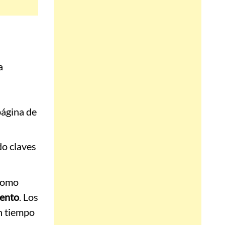
a
página de
do claves
como
iento
. Los
en tiempo