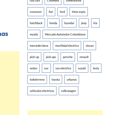
city cars
Colombia
comentarios
crossover
fiat
ford
fotos espia
hatchback
honda
hyundai
jeep
kia
mas
mazda
Mercado Automotor Colombiano
mercedes benz
movilidad electrica
nissan
pick-up
pick ups
porsche
renault
sedan
suv
suv electrico
suzuki
tesla
todoterreno
toyota
urbanos
vehiculos electricos
volkswagen