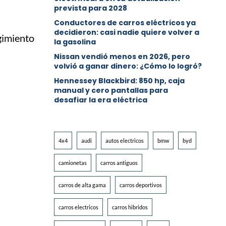
prevista para 2028
Conductores de carros eléctricos ya
decidieron: casi nadie quiere volver a
gimiento
la gasolina
Nissan vendió menos en 2026, pero
volvió a ganar dinero: ¿Cómo lo logró?
Hennessey Blackbird: 850 hp, caja
manual y cero pantallas para
desafiar la era eléctrica
4x4
audi
autos electricos
bmw
byd
camionetas
carros antiguos
carros de alta gama
carros deportivos
carros electricos
carros hibridos