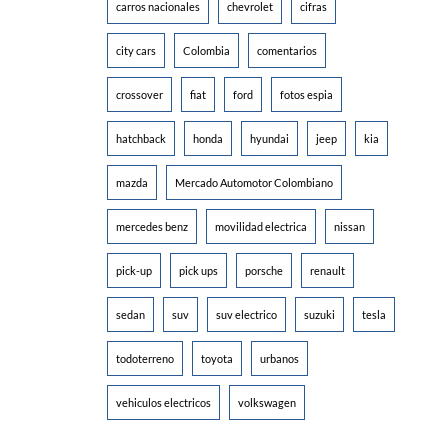
carros nacionales
chevrolet
cifras
city cars
Colombia
comentarios
crossover
fiat
ford
fotos espia
hatchback
honda
hyundai
jeep
kia
mazda
Mercado Automotor Colombiano
mercedes benz
movilidad electrica
nissan
pick-up
pick ups
porsche
renault
sedan
suv
suv electrico
suzuki
tesla
todoterreno
toyota
urbanos
vehiculos electricos
volkswagen