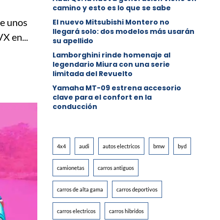
camino y esto es lo que se sabe
ce unos
⁠El nuevo Mitsubishi Montero no
llegará solo: dos modelos más usarán
X en...
su apellido
Lamborghini rinde homenaje al
legendario Miura con una serie
limitada del Revuelto
Yamaha MT-09 estrena accesorio
clave para el confort en la
conducción
4x4
audi
autos electricos
bmw
byd
camionetas
carros antiguos
carros de alta gama
carros deportivos
carros electricos
carros hibridos