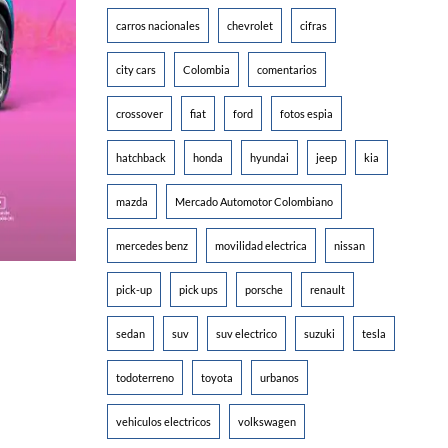
carros nacionales
chevrolet
cifras
city cars
Colombia
comentarios
crossover
fiat
ford
fotos espia
hatchback
honda
hyundai
jeep
kia
mazda
Mercado Automotor Colombiano
mercedes benz
movilidad electrica
nissan
pick-up
pick ups
porsche
renault
sedan
suv
suv electrico
suzuki
tesla
todoterreno
toyota
urbanos
vehiculos electricos
volkswagen