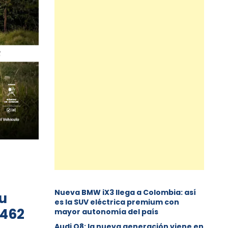
Nueva BMW iX3 llega a Colombia: así
u
es la SUV eléctrica premium con
 462
mayor autonomía del país
Audi Q8: la nueva generación viene en