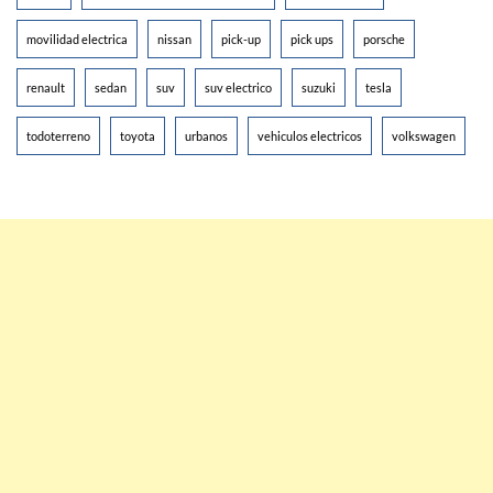
movilidad electrica
nissan
pick-up
pick ups
porsche
renault
sedan
suv
suv electrico
suzuki
tesla
todoterreno
toyota
urbanos
vehiculos electricos
volkswagen