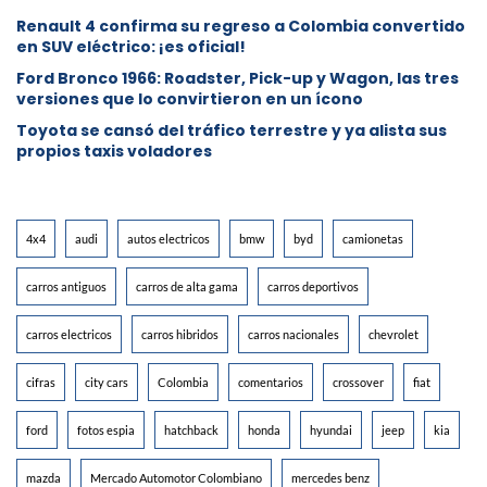
Renault 4 confirma su regreso a Colombia convertido
en SUV eléctrico: ¡es oficial!
Ford Bronco 1966: Roadster, Pick-up y Wagon, las tres
versiones que lo convirtieron en un ícono
Toyota se cansó del tráfico terrestre y ya alista sus
propios taxis voladores
4x4
audi
autos electricos
bmw
byd
camionetas
carros antiguos
carros de alta gama
carros deportivos
carros electricos
carros hibridos
carros nacionales
chevrolet
cifras
city cars
Colombia
comentarios
crossover
fiat
ford
fotos espia
hatchback
honda
hyundai
jeep
kia
mazda
Mercado Automotor Colombiano
mercedes benz