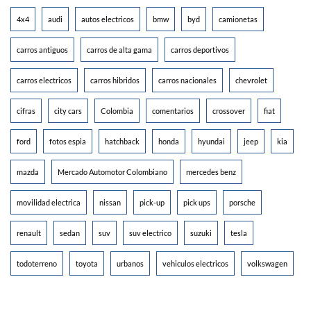
4x4
audi
autos electricos
bmw
byd
camionetas
carros antiguos
carros de alta gama
carros deportivos
carros electricos
carros hibridos
carros nacionales
chevrolet
cifras
city cars
Colombia
comentarios
crossover
fiat
ford
fotos espia
hatchback
honda
hyundai
jeep
kia
mazda
Mercado Automotor Colombiano
mercedes benz
movilidad electrica
nissan
pick-up
pick ups
porsche
renault
sedan
suv
suv electrico
suzuki
tesla
todoterreno
toyota
urbanos
vehiculos electricos
volkswagen