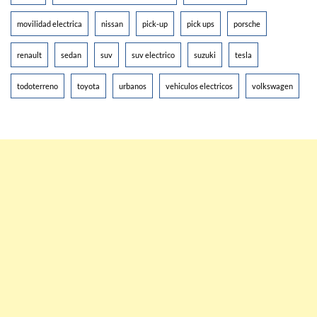
movilidad electrica
nissan
pick-up
pick ups
porsche
renault
sedan
suv
suv electrico
suzuki
tesla
todoterreno
toyota
urbanos
vehiculos electricos
volkswagen