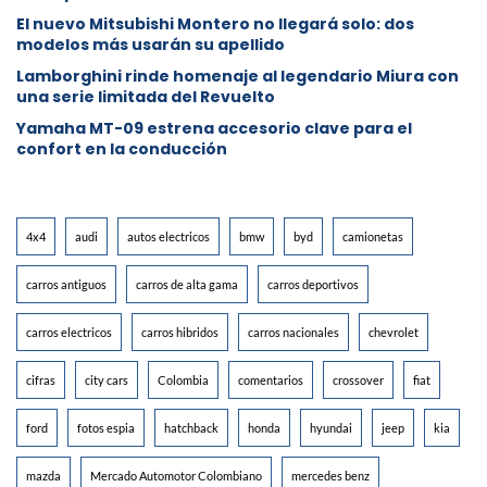
⁠El nuevo Mitsubishi Montero no llegará solo: dos
modelos más usarán su apellido
Lamborghini rinde homenaje al legendario Miura con
una serie limitada del Revuelto
Yamaha MT-09 estrena accesorio clave para el
confort en la conducción
4x4
audi
autos electricos
bmw
byd
camionetas
carros antiguos
carros de alta gama
carros deportivos
carros electricos
carros hibridos
carros nacionales
chevrolet
cifras
city cars
Colombia
comentarios
crossover
fiat
ford
fotos espia
hatchback
honda
hyundai
jeep
kia
mazda
Mercado Automotor Colombiano
mercedes benz