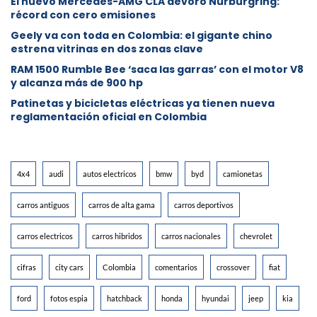
El nuevo Mercedes-AMG CLA devoró Nürburgring:
récord con cero emisiones
Geely va con toda en Colombia: el gigante chino
estrena vitrinas en dos zonas clave
RAM 1500 Rumble Bee ‘saca las garras’ con el motor V8
y alcanza más de 900 hp
Patinetas y bicicletas eléctricas ya tienen nueva
reglamentación oficial en Colombia
4x4
audi
autos electricos
bmw
byd
camionetas
carros antiguos
carros de alta gama
carros deportivos
carros electricos
carros hibridos
carros nacionales
chevrolet
cifras
city cars
Colombia
comentarios
crossover
fiat
ford
fotos espia
hatchback
honda
hyundai
jeep
kia