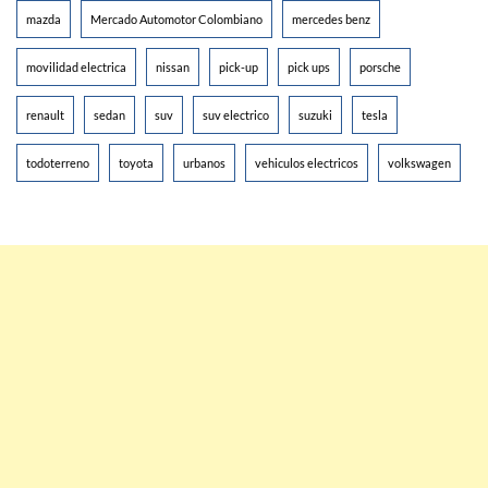
mazda
Mercado Automotor Colombiano
mercedes benz
movilidad electrica
nissan
pick-up
pick ups
porsche
renault
sedan
suv
suv electrico
suzuki
tesla
todoterreno
toyota
urbanos
vehiculos electricos
volkswagen