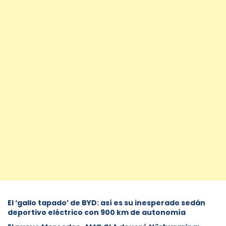
El ‘gallo tapado’ de BYD: así es su inesperado sedán
deportivo eléctrico con 900 km de autonomía