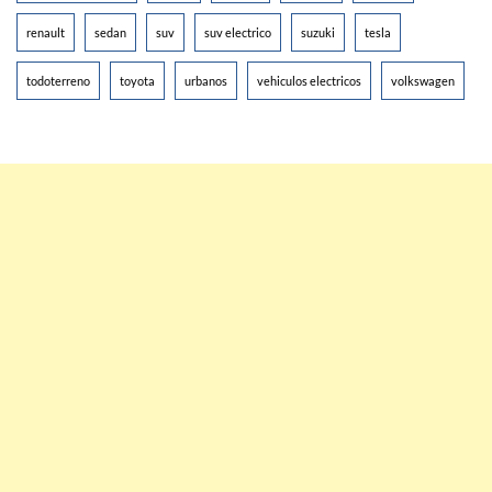
renault
sedan
suv
suv electrico
suzuki
tesla
todoterreno
toyota
urbanos
vehiculos electricos
volkswagen