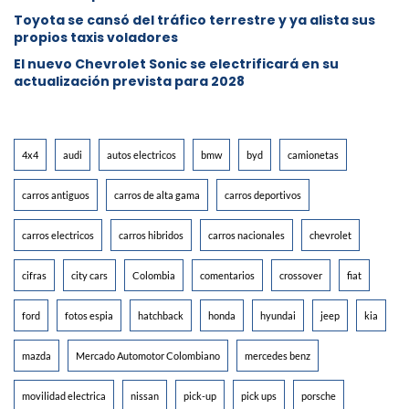
Toyota se cansó del tráfico terrestre y ya alista sus
propios taxis voladores
El nuevo Chevrolet Sonic se electrificará en su
actualización prevista para 2028
4x4
audi
autos electricos
bmw
byd
camionetas
carros antiguos
carros de alta gama
carros deportivos
carros electricos
carros hibridos
carros nacionales
chevrolet
cifras
city cars
Colombia
comentarios
crossover
fiat
ford
fotos espia
hatchback
honda
hyundai
jeep
kia
mazda
Mercado Automotor Colombiano
mercedes benz
movilidad electrica
nissan
pick-up
pick ups
porsche