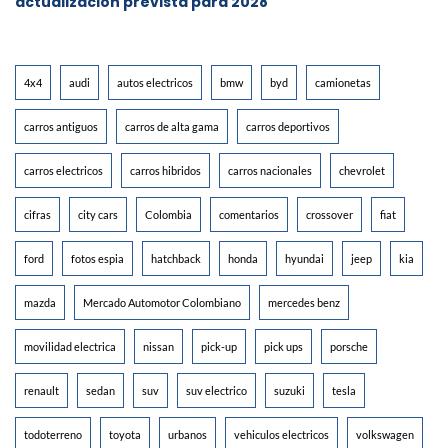
actualización prevista para 2028
4x4
audi
autos electricos
bmw
byd
camionetas
carros antiguos
carros de alta gama
carros deportivos
carros electricos
carros hibridos
carros nacionales
chevrolet
cifras
city cars
Colombia
comentarios
crossover
fiat
ford
fotos espia
hatchback
honda
hyundai
jeep
kia
mazda
Mercado Automotor Colombiano
mercedes benz
movilidad electrica
nissan
pick-up
pick ups
porsche
renault
sedan
suv
suv electrico
suzuki
tesla
todoterreno
toyota
urbanos
vehiculos electricos
volkswagen