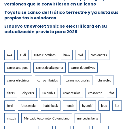
versiones que lo convirtieron en un ícono
Toyota se cansó del tráfico terrestre y ya alista sus
propios taxis voladores
El nuevo Chevrolet Sonic se electrificará en su
actualización prevista para 2028
4x4
audi
autos electricos
bmw
byd
camionetas
carros antiguos
carros de alta gama
carros deportivos
carros electricos
carros hibridos
carros nacionales
chevrolet
cifras
city cars
Colombia
comentarios
crossover
fiat
ford
fotos espia
hatchback
honda
hyundai
jeep
kia
mazda
Mercado Automotor Colombiano
mercedes benz