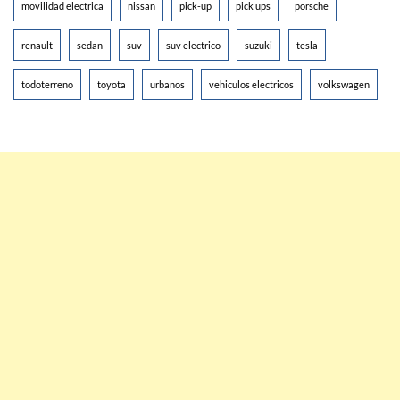
movilidad electrica
nissan
pick-up
pick ups
porsche
renault
sedan
suv
suv electrico
suzuki
tesla
todoterreno
toyota
urbanos
vehiculos electricos
volkswagen