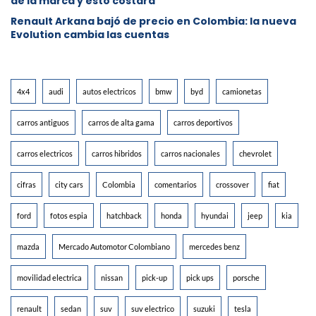
de la marca y esto costará
Renault Arkana bajó de precio en Colombia: la nueva
Evolution cambia las cuentas
4x4
audi
autos electricos
bmw
byd
camionetas
carros antiguos
carros de alta gama
carros deportivos
carros electricos
carros hibridos
carros nacionales
chevrolet
cifras
city cars
Colombia
comentarios
crossover
fiat
ford
fotos espia
hatchback
honda
hyundai
jeep
kia
mazda
Mercado Automotor Colombiano
mercedes benz
movilidad electrica
nissan
pick-up
pick ups
porsche
renault
sedan
suv
suv electrico
suzuki
tesla