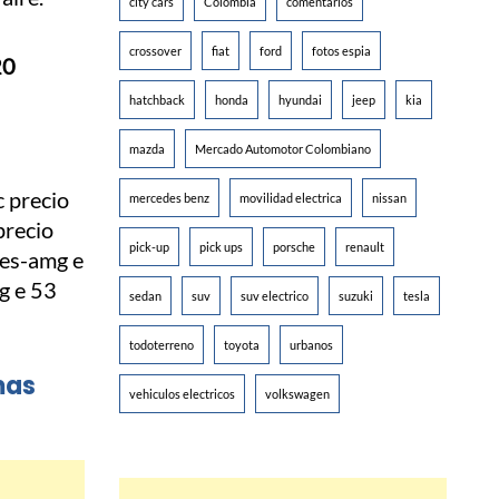
city cars
Colombia
comentarios
crossover
fiat
ford
fotos espia
20
hatchback
honda
hyundai
jeep
kia
mazda
Mercado Automotor Colombiano
mercedes benz
movilidad electrica
nissan
pick-up
pick ups
porsche
renault
sedan
suv
suv electrico
suzuki
tesla
todoterreno
toyota
urbanos
mas
vehiculos electricos
volkswagen