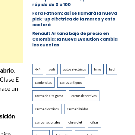
rápido de 0 a 100
Ford Fathom: así se llamará la nueva
pick-up eléctrica de la marca y esto
costará
Renault Arkana bajó de precio en
Colombia: la nueva Evolution cambia
las cuentas
abrio
,
4x4
audi
autos electricos
bmw
byd
 Clase E
camionetas
carros antiguos
 hace un
carros de alta gama
carros deportivos
carros electricos
carros hibridos
sición
carros nacionales
chevrolet
cifras
aire.