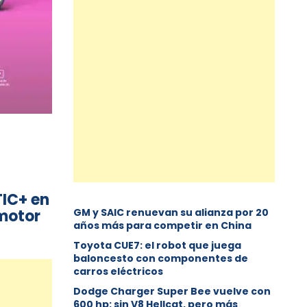
TIC+ en
 motor
GM y SAIC renuevan su alianza por 20
años más para competir en China
Toyota CUE7: el robot que juega
baloncesto con componentes de
carros eléctricos
Dodge Charger Super Bee vuelve con
600 hp: sin V8 Hellcat, pero más