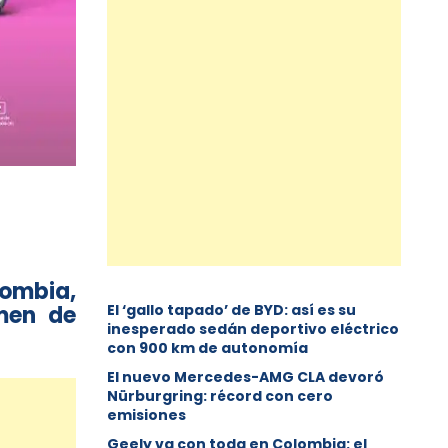
lombia,
umen de
El ‘gallo tapado’ de BYD: así es su
inesperado sedán deportivo eléctrico
con 900 km de autonomía
El nuevo Mercedes-AMG CLA devoró
Nürburgring: récord con cero
emisiones
Geely va con toda en Colombia: el