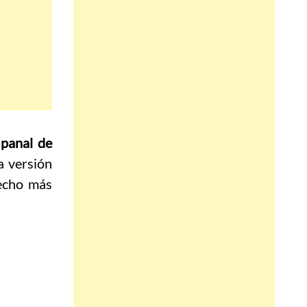
o panal de
a versión
techo más