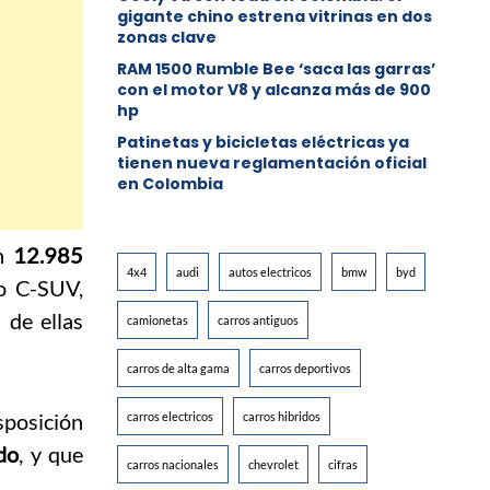
gigante chino estrena vitrinas en dos
zonas clave
RAM 1500 Rumble Bee ‘saca las garras’
con el motor V8 y alcanza más de 900
hp
Patinetas y bicicletas eléctricas ya
tienen nueva reglamentación oficial
en Colombia
on
12.985
4x4
audi
autos electricos
bmw
byd
o C-SUV,
de ellas
camionetas
carros antiguos
carros de alta gama
carros deportivos
isposición
carros electricos
carros hibridos
do
, y que
carros nacionales
chevrolet
cifras