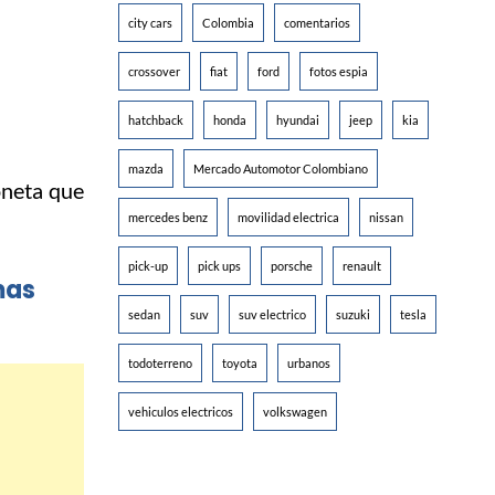
city cars
Colombia
comentarios
crossover
fiat
ford
fotos espia
hatchback
honda
hyundai
jeep
kia
mazda
Mercado Automotor Colombiano
oneta que
mercedes benz
movilidad electrica
nissan
pick-up
pick ups
porsche
renault
mas
sedan
suv
suv electrico
suzuki
tesla
todoterreno
toyota
urbanos
vehiculos electricos
volkswagen