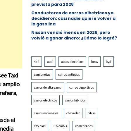
prevista para 2028
Conductores de carros eléctricos ya
decidieron: casi nadie quiere volver a
la gasolina
Nissan vendió menos en 2026, pero
volvió a ganar dinero: ¿Cómo lo logró?
4x4
audi
autos electricos
bmw
byd
see Taxi
camionetas
carros antiguos
su
amplio
carros de alta gama
carros deportivos
refiera
,
carros electricos
carros hibridos
carros nacionales
chevrolet
cifras
sde el
city cars
Colombia
comentarios
media