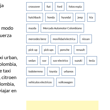
ja
crossover
fiat
ford
fotos espia
hatchback
honda
hyundai
jeep
kia
 modo
mazda
Mercado Automotor Colombiano
fuerza
mercedes benz
movilidad electrica
nissan
pick-up
pick ups
porsche
renault
sedan
suv
suv electrico
suzuki
tesla
todoterreno
toyota
urbanos
vehiculos electricos
volkswagen