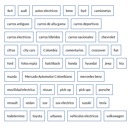
4x4
audi
autos electricos
bmw
byd
camionetas
carros antiguos
carros de alta gama
carros deportivos
carros electricos
carros hibridos
carros nacionales
chevrolet
cifras
city cars
Colombia
comentarios
crossover
fiat
ford
fotos espia
hatchback
honda
hyundai
jeep
kia
mazda
Mercado Automotor Colombiano
mercedes benz
movilidad electrica
nissan
pick-up
pick ups
porsche
renault
sedan
suv
suv electrico
suzuki
tesla
todoterreno
toyota
urbanos
vehiculos electricos
volkswagen