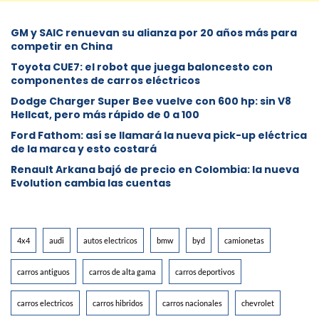
GM y SAIC renuevan su alianza por 20 años más para
competir en China
Toyota CUE7: el robot que juega baloncesto con
componentes de carros eléctricos
Dodge Charger Super Bee vuelve con 600 hp: sin V8
Hellcat, pero más rápido de 0 a 100
Ford Fathom: así se llamará la nueva pick-up eléctrica
de la marca y esto costará
Renault Arkana bajó de precio en Colombia: la nueva
Evolution cambia las cuentas
4x4
audi
autos electricos
bmw
byd
camionetas
carros antiguos
carros de alta gama
carros deportivos
carros electricos
carros hibridos
carros nacionales
chevrolet