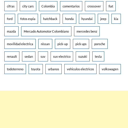
cifras
city cars
Colombia
comentarios
crossover
fiat
ford
fotos espia
hatchback
honda
hyundai
jeep
kia
mazda
Mercado Automotor Colombiano
mercedes benz
movilidad electrica
nissan
pick-up
pick ups
porsche
renault
sedan
suv
suv electrico
suzuki
tesla
todoterreno
toyota
urbanos
vehiculos electricos
volkswagen