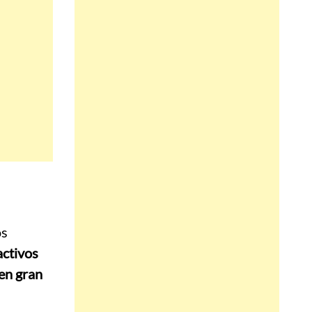
os
activos
 en gran