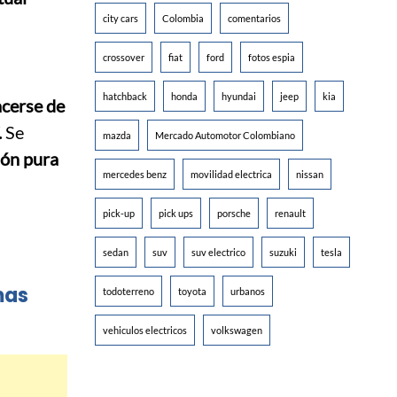
city cars
Colombia
comentarios
crossover
fiat
ford
fotos espia
hatchback
honda
hyundai
jeep
kia
cerse de
.
Se
mazda
Mercado Automotor Colombiano
ión pura
mercedes benz
movilidad electrica
nissan
pick-up
pick ups
porsche
renault
sedan
suv
suv electrico
suzuki
tesla
mas
todoterreno
toyota
urbanos
vehiculos electricos
volkswagen