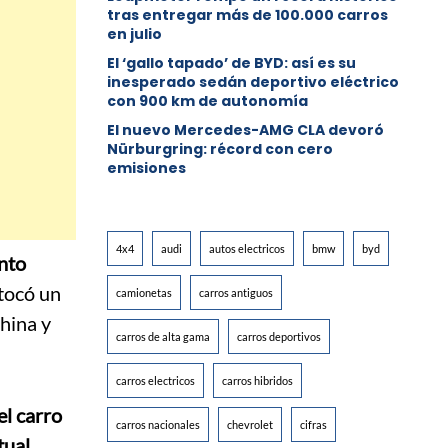
tras entregar más de 100.000 carros
en julio
El ‘gallo tapado’ de BYD: así es su
inesperado sedán deportivo eléctrico
con 900 km de autonomía
El nuevo Mercedes-AMG CLA devoró
Nürburgring: récord con cero
emisiones
4x4
audi
autos electricos
bmw
byd
nto
 tocó un
camionetas
carros antiguos
China y
carros de alta gama
carros deportivos
carros electricos
carros hibridos
el carro
carros nacionales
chevrolet
cifras
tual