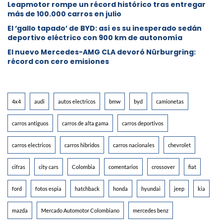
Leapmotor rompe un récord histórico tras entregar
más de 100.000 carros en julio
El ‘gallo tapado’ de BYD: así es su inesperado sedán
deportivo eléctrico con 900 km de autonomía
El nuevo Mercedes-AMG CLA devoró Nürburgring:
récord con cero emisiones
4x4
audi
autos electricos
bmw
byd
camionetas
carros antiguos
carros de alta gama
carros deportivos
carros electricos
carros hibridos
carros nacionales
chevrolet
cifras
city cars
Colombia
comentarios
crossover
fiat
ford
fotos espia
hatchback
honda
hyundai
jeep
kia
mazda
Mercado Automotor Colombiano
mercedes benz