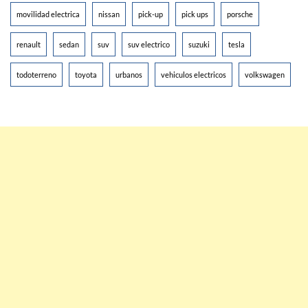
movilidad electrica
nissan
pick-up
pick ups
porsche
renault
sedan
suv
suv electrico
suzuki
tesla
todoterreno
toyota
urbanos
vehiculos electricos
volkswagen