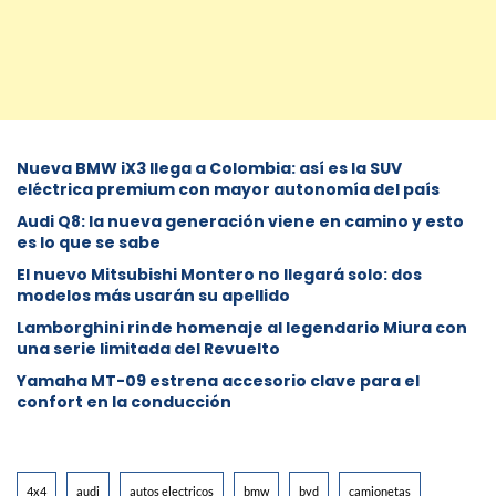
Nueva BMW iX3 llega a Colombia: así es la SUV
eléctrica premium con mayor autonomía del país
Audi Q8: la nueva generación viene en camino y esto
es lo que se sabe
⁠El nuevo Mitsubishi Montero no llegará solo: dos
modelos más usarán su apellido
Lamborghini rinde homenaje al legendario Miura con
una serie limitada del Revuelto
Yamaha MT-09 estrena accesorio clave para el
confort en la conducción
4x4
audi
autos electricos
bmw
byd
camionetas