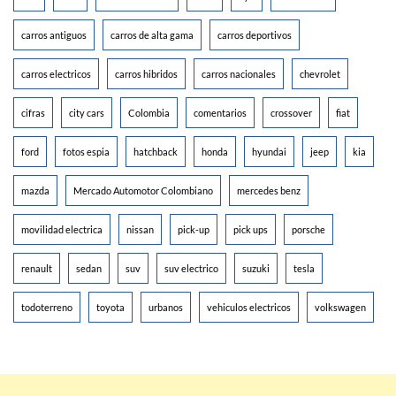
carros antiguos
carros de alta gama
carros deportivos
carros electricos
carros hibridos
carros nacionales
chevrolet
cifras
city cars
Colombia
comentarios
crossover
fiat
ford
fotos espia
hatchback
honda
hyundai
jeep
kia
mazda
Mercado Automotor Colombiano
mercedes benz
movilidad electrica
nissan
pick-up
pick ups
porsche
renault
sedan
suv
suv electrico
suzuki
tesla
todoterreno
toyota
urbanos
vehiculos electricos
volkswagen