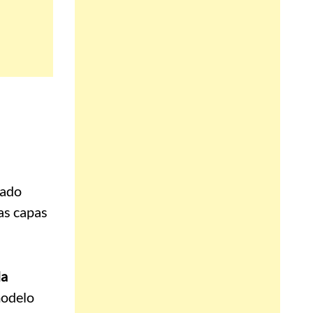
nado
as capas
la
modelo