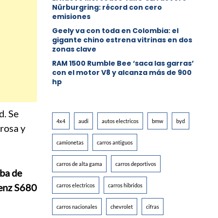
Nürburgring: récord con cero
emisiones
Geely va con toda en Colombia: el
gigante chino estrena vitrinas en dos
zonas clave
RAM 1500 Rumble Bee ‘saca las garras’
con el motor V8 y alcanza más de 900
hp
d. Se
4x4
audi
autos electricos
bmw
byd
rosa y
camionetas
carros antiguos
carros de alta gama
carros deportivos
ba de
enz S680
carros electricos
carros hibridos
carros nacionales
chevrolet
cifras