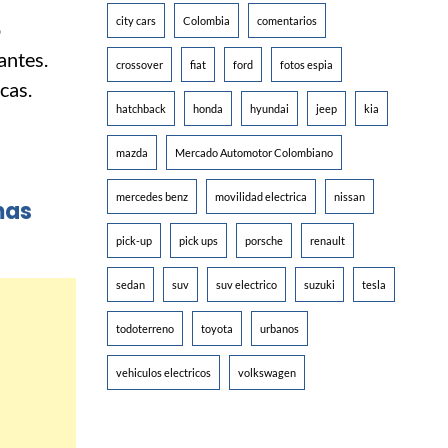
city cars
Colombia
comentarios
o
antes.
crossover
fiat
ford
fotos espia
icas.
hatchback
honda
hyundai
jeep
kia
mazda
Mercado Automotor Colombiano
mercedes benz
movilidad electrica
nissan
mas
pick-up
pick ups
porsche
renault
sedan
suv
suv electrico
suzuki
tesla
todoterreno
toyota
urbanos
vehiculos electricos
volkswagen