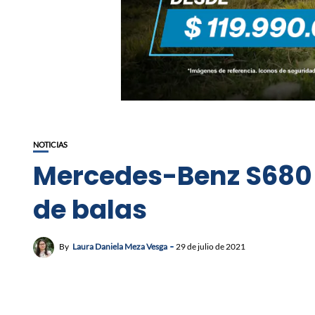
NOTICIAS
Mercedes-Benz S680 
de balas
By
Laura Daniela Meza Vesga
29 de julio de 2021