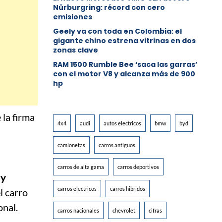
Nürburgring: récord con cero
emisiones
Geely va con toda en Colombia: el
gigante chino estrena vitrinas en dos
zonas clave
RAM 1500 Rumble Bee ‘saca las garras’
con el motor V8 y alcanza más de 900
hp
 la firma
4x4
audi
autos electricos
bmw
byd
camionetas
carros antiguos
carros de alta gama
carros deportivos
 y
carros electricos
carros hibridos
el carro
onal.
carros nacionales
chevrolet
cifras