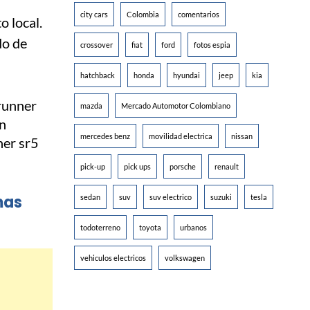
city cars
Colombia
comentarios
o local.
do de
crossover
fiat
ford
fotos espia
hatchback
honda
hyundai
jeep
kia
mazda
Mercado Automotor Colombiano
mercedes benz
movilidad electrica
nissan
pick-up
pick ups
porsche
renault
mas
sedan
suv
suv electrico
suzuki
tesla
todoterreno
toyota
urbanos
vehiculos electricos
volkswagen