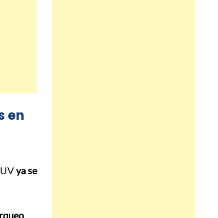
s en
 SUV
ya se
arqueo
,