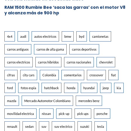
RAM 1500 Rumble Bee ‘saca las garras’ con el motor V8
y alcanza más de 900 hp
4x4
audi
autos electricos
bmw
byd
camionetas
carros antiguos
carros de alta gama
carros deportivos
carros electricos
carros hibridos
carros nacionales
chevrolet
cifras
city cars
Colombia
comentarios
crossover
fiat
ford
fotos espia
hatchback
honda
hyundai
jeep
kia
mazda
Mercado Automotor Colombiano
mercedes benz
movilidad electrica
nissan
pick-up
pick ups
porsche
renault
sedan
suv
suv electrico
suzuki
tesla