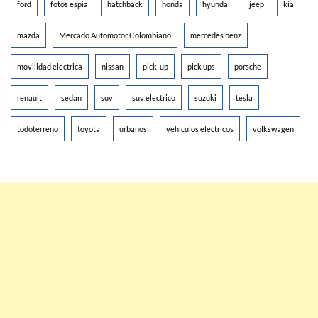
ford
fotos espia
hatchback
honda
hyundai
jeep
kia
mazda
Mercado Automotor Colombiano
mercedes benz
movilidad electrica
nissan
pick-up
pick ups
porsche
renault
sedan
suv
suv electrico
suzuki
tesla
todoterreno
toyota
urbanos
vehiculos electricos
volkswagen