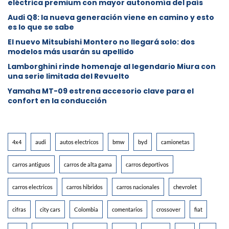
eléctrica premium con mayor autonomía del país
Audi Q8: la nueva generación viene en camino y esto
es lo que se sabe
⁠El nuevo Mitsubishi Montero no llegará solo: dos
modelos más usarán su apellido
Lamborghini rinde homenaje al legendario Miura con
una serie limitada del Revuelto
Yamaha MT-09 estrena accesorio clave para el
confort en la conducción
4x4
audi
autos electricos
bmw
byd
camionetas
carros antiguos
carros de alta gama
carros deportivos
carros electricos
carros hibridos
carros nacionales
chevrolet
cifras
city cars
Colombia
comentarios
crossover
fiat