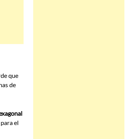
rde que
unas de
exagonal
 para el