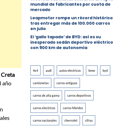
mundial de fabricantes por cuota de
mercado
Leapmotor rompe un récord histórico
tras entregar más de 100.000 carros
en julio
El ‘gallo tapado’ de BYD: así es su
inesperado sedán deportivo eléctrico
con 900 km de autonomía
4x4
audi
autos electricos
bmw
byd
 Creta
l año
camionetas
carros antiguos
carros de alta gama
carros deportivos
n
carros electricos
carros hibridos
ales
carros nacionales
chevrolet
cifras