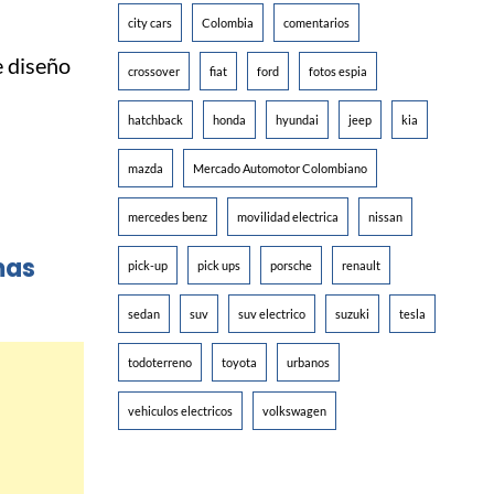
city cars
Colombia
comentarios
e diseño
crossover
fiat
ford
fotos espia
hatchback
honda
hyundai
jeep
kia
mazda
Mercado Automotor Colombiano
mercedes benz
movilidad electrica
nissan
mas
pick-up
pick ups
porsche
renault
sedan
suv
suv electrico
suzuki
tesla
todoterreno
toyota
urbanos
vehiculos electricos
volkswagen