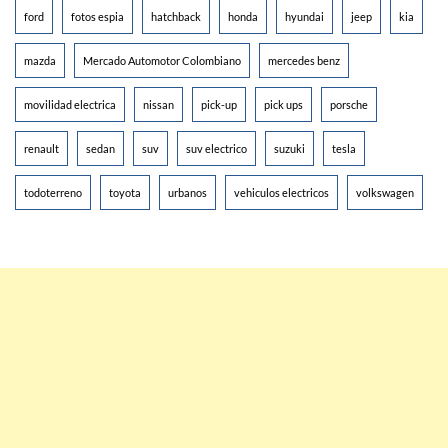
ford
fotos espia
hatchback
honda
hyundai
jeep
kia
mazda
Mercado Automotor Colombiano
mercedes benz
movilidad electrica
nissan
pick-up
pick ups
porsche
renault
sedan
suv
suv electrico
suzuki
tesla
todoterreno
toyota
urbanos
vehiculos electricos
volkswagen