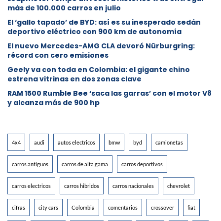
más de 100.000 carros en julio
El ‘gallo tapado’ de BYD: así es su inesperado sedán
deportivo eléctrico con 900 km de autonomía
El nuevo Mercedes-AMG CLA devoró Nürburgring:
récord con cero emisiones
Geely va con toda en Colombia: el gigante chino
estrena vitrinas en dos zonas clave
RAM 1500 Rumble Bee ‘saca las garras’ con el motor V8
y alcanza más de 900 hp
4x4
audi
autos electricos
bmw
byd
camionetas
carros antiguos
carros de alta gama
carros deportivos
carros electricos
carros hibridos
carros nacionales
chevrolet
cifras
city cars
Colombia
comentarios
crossover
fiat