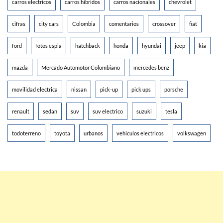
carros electricos
carros hibridos
carros nacionales
chevrolet
cifras
city cars
Colombia
comentarios
crossover
fiat
ford
fotos espia
hatchback
honda
hyundai
jeep
kia
mazda
Mercado Automotor Colombiano
mercedes benz
movilidad electrica
nissan
pick-up
pick ups
porsche
renault
sedan
suv
suv electrico
suzuki
tesla
todoterreno
toyota
urbanos
vehiculos electricos
volkswagen