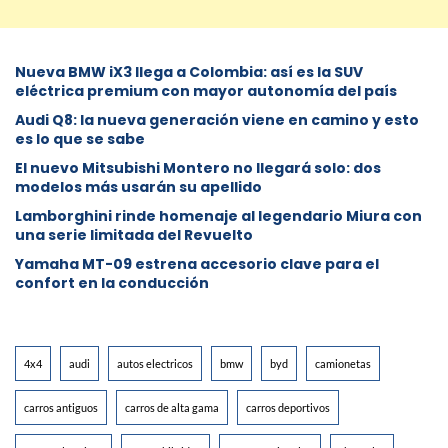
Nueva BMW iX3 llega a Colombia: así es la SUV
eléctrica premium con mayor autonomía del país
Audi Q8: la nueva generación viene en camino y esto
es lo que se sabe
⁠El nuevo Mitsubishi Montero no llegará solo: dos
modelos más usarán su apellido
Lamborghini rinde homenaje al legendario Miura con
una serie limitada del Revuelto
Yamaha MT-09 estrena accesorio clave para el
confort en la conducción
4x4
audi
autos electricos
bmw
byd
camionetas
carros antiguos
carros de alta gama
carros deportivos