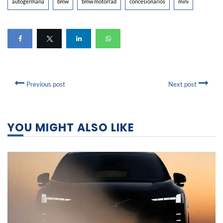
autogermana
bmw
bmw motorrad
concesionarios
mini
Previous post
Next post
YOU MIGHT ALSO LIKE