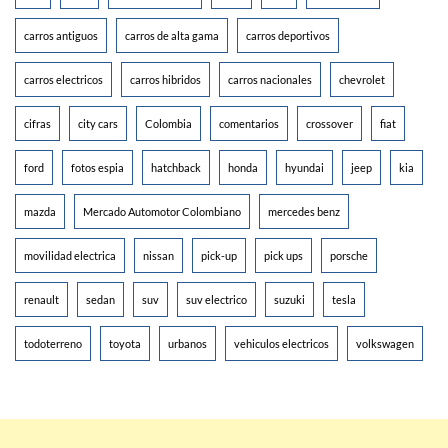
carros antiguos
carros de alta gama
carros deportivos
carros electricos
carros hibridos
carros nacionales
chevrolet
cifras
city cars
Colombia
comentarios
crossover
fiat
ford
fotos espia
hatchback
honda
hyundai
jeep
kia
mazda
Mercado Automotor Colombiano
mercedes benz
movilidad electrica
nissan
pick-up
pick ups
porsche
renault
sedan
suv
suv electrico
suzuki
tesla
todoterreno
toyota
urbanos
vehiculos electricos
volkswagen