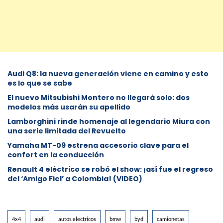
Audi Q8: la nueva generación viene en camino y esto
es lo que se sabe
⁠El nuevo Mitsubishi Montero no llegará solo: dos
modelos más usarán su apellido
Lamborghini rinde homenaje al legendario Miura con
una serie limitada del Revuelto
Yamaha MT-09 estrena accesorio clave para el
confort en la conducción
Renault 4 eléctrico se robó el show: ¡así fue el regreso
del ‘Amigo Fiel’ a Colombia! (VIDEO)
4x4
audi
autos electricos
bmw
byd
camionetas