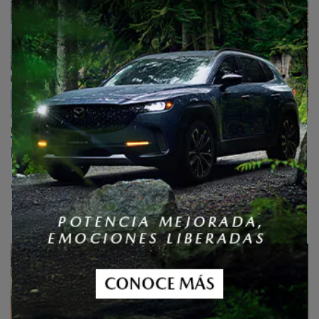
NOTICIAS
Renault 4 eléctrico se robó el show:
¡así fue el regreso del ‘Amigo Fiel’ a
Colombia! (VIDEO)
8 de agosto de 2026