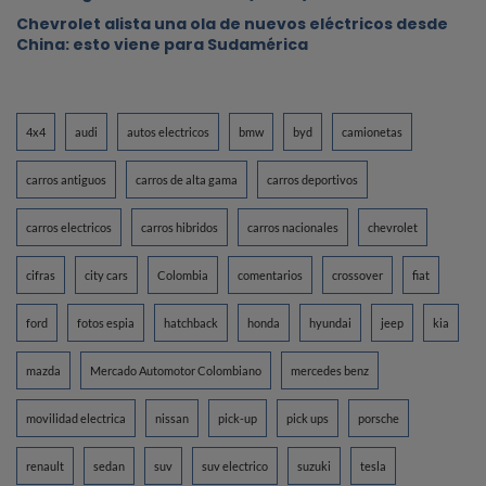
Chevrolet alista una ola de nuevos eléctricos desde
China: esto viene para Sudamérica
4x4
audi
autos electricos
bmw
byd
camionetas
carros antiguos
carros de alta gama
carros deportivos
carros electricos
carros hibridos
carros nacionales
chevrolet
cifras
city cars
Colombia
comentarios
crossover
fiat
ford
fotos espia
hatchback
honda
hyundai
jeep
kia
mazda
Mercado Automotor Colombiano
mercedes benz
movilidad electrica
nissan
pick-up
pick ups
porsche
renault
sedan
suv
suv electrico
suzuki
tesla