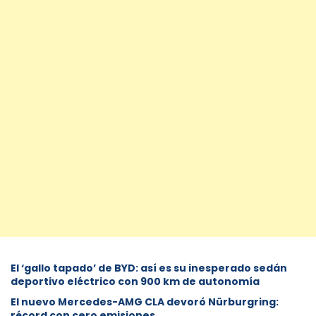
El ‘gallo tapado’ de BYD: así es su inesperado sedán
deportivo eléctrico con 900 km de autonomía
El nuevo Mercedes-AMG CLA devoró Nürburgring:
récord con cero emisiones