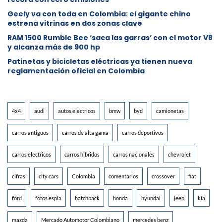
Geely va con toda en Colombia: el gigante chino
estrena vitrinas en dos zonas clave
RAM 1500 Rumble Bee ‘saca las garras’ con el motor V8
y alcanza más de 900 hp
Patinetas y bicicletas eléctricas ya tienen nueva
reglamentación oficial en Colombia
4x4
audi
autos electricos
bmw
byd
camionetas
carros antiguos
carros de alta gama
carros deportivos
carros electricos
carros hibridos
carros nacionales
chevrolet
cifras
city cars
Colombia
comentarios
crossover
fiat
ford
fotos espia
hatchback
honda
hyundai
jeep
kia
mazda
Mercado Automotor Colombiano
mercedes benz