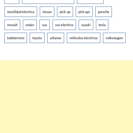
movilidad electrica
nissan
pick-up
pick ups
porsche
renault
sedan
suv
suv electrico
suzuki
tesla
todoterreno
toyota
urbanos
vehiculos electricos
volkswagen