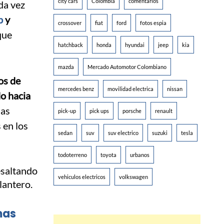
city cars
Colombia
comentarios
da vez
p
y
crossover
fiat
ford
fotos espia
 que
hatchback
honda
hyundai
jeep
kia
mazda
Mercado Automotor Colombiano
os de
mercedes benz
movilidad electrica
nissan
o hacia
las
pick-up
pick ups
porsche
renault
 en los
sedan
suv
suv electrico
suzuki
tesla
todoterreno
toyota
urbanos
vehiculos electricos
volkswagen
mas