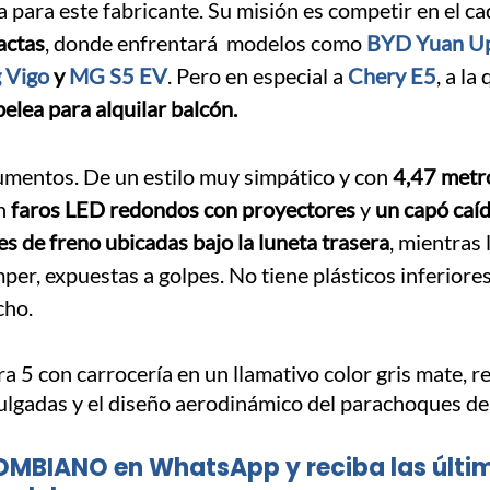
 para este fabricante. Su misión es competir en el ca
actas
, donde enfrentará modelos como
BYD Yuan U
 Vigo
y
MG S5 EV
. Pero en especial a
Chery E5
, a la
elea para alquilar balcón.
rgumentos. De un estilo muy simpático y con
4,47 metr
n
faros LED redondos con proyectores
y
un capó caíd
ces de freno ubicadas bajo la luneta trasera
, mientras 
mper, expuestas a golpes. No tiene plásticos inferiores
cho.
OMBIANO en WhatsApp y reciba las últi