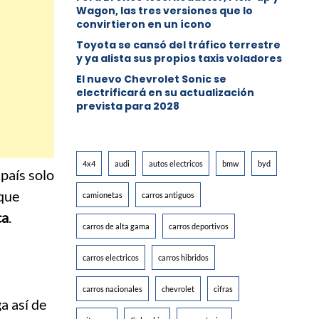
Wagon, las tres versiones que lo
convirtieron en un ícono
Toyota se cansó del tráfico terrestre
y ya alista sus propios taxis voladores
El nuevo Chevrolet Sonic se
electrificará en su actualización
prevista para 2028
4x4
audi
autos electricos
bmw
byd
país solo
 que
camionetas
carros antiguos
ca
.
carros de alta gama
carros deportivos
carros electricos
carros hibridos
carros nacionales
chevrolet
cifras
ga así de