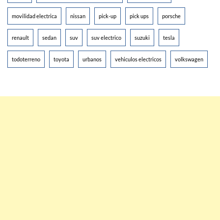
movilidad electrica
nissan
pick-up
pick ups
porsche
renault
sedan
suv
suv electrico
suzuki
tesla
todoterreno
toyota
urbanos
vehiculos electricos
volkswagen