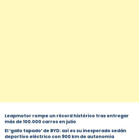
Leapmotor rompe un récord histórico tras entregar
más de 100.000 carros en julio
El ‘gallo tapado’ de BYD: así es su inesperado sedán
deportivo eléctrico con 900 km de autonomía