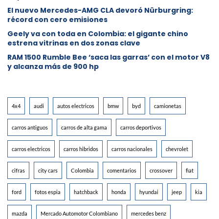
El nuevo Mercedes-AMG CLA devoró Nürburgring:
récord con cero emisiones
Geely va con toda en Colombia: el gigante chino
estrena vitrinas en dos zonas clave
RAM 1500 Rumble Bee ‘saca las garras’ con el motor V8
y alcanza más de 900 hp
4x4
audi
autos electricos
bmw
byd
camionetas
carros antiguos
carros de alta gama
carros deportivos
carros electricos
carros hibridos
carros nacionales
chevrolet
cifras
city cars
Colombia
comentarios
crossover
fiat
ford
fotos espia
hatchback
honda
hyundai
jeep
kia
mazda
Mercado Automotor Colombiano
mercedes benz