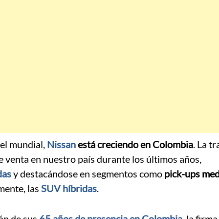
vel mundial,
Nissan
está creciendo en Colombia
. La t
 venta en nuestro país durante los últimos años,
das
y destacándose en segmentos como
pick-ups med
mente, las
SUV híbridas
.
ión de sus
65 años de presencia en Colombia
, la firm