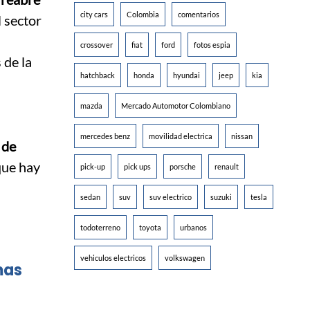
city cars
Colombia
comentarios
 sector
crossover
fiat
ford
fotos espia
 de la
hatchback
honda
hyundai
jeep
kia
mazda
Mercado Automotor Colombiano
mercedes benz
movilidad electrica
nissan
 de
que hay
pick-up
pick ups
porsche
renault
sedan
suv
suv electrico
suzuki
tesla
todoterreno
toyota
urbanos
vehiculos electricos
volkswagen
mas