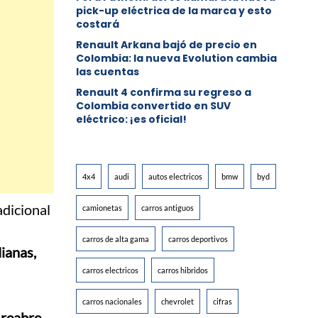
pick-up eléctrica de la marca y esto
costará
Renault Arkana bajó de precio en
Colombia: la nueva Evolution cambia
las cuentas
Renault 4 confirma su regreso a
Colombia convertido en SUV
eléctrico: ¡es oficial!
4x4
audi
autos electricos
bmw
byd
radicional
camionetas
carros antiguos
carros de alta gama
carros deportivos
ianas,
carros electricos
carros hibridos
carros nacionales
chevrolet
cifras
a
reabre