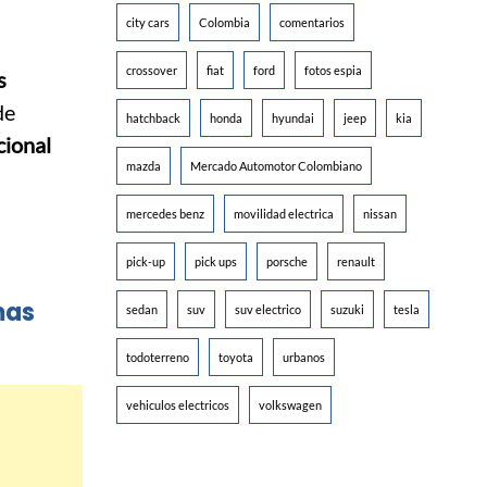
city cars
Colombia
comentarios
crossover
fiat
ford
fotos espia
s
de
hatchback
honda
hyundai
jeep
kia
cional
mazda
Mercado Automotor Colombiano
mercedes benz
movilidad electrica
nissan
pick-up
pick ups
porsche
renault
mas
sedan
suv
suv electrico
suzuki
tesla
todoterreno
toyota
urbanos
vehiculos electricos
volkswagen