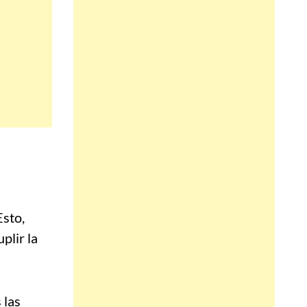
sto,
plir la
 las