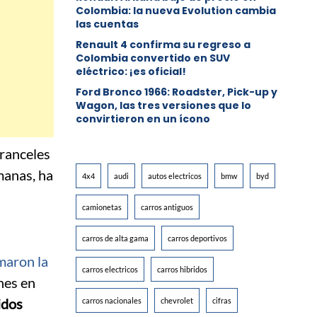
Colombia: la nueva Evolution cambia
las cuentas
Renault 4 confirma su regreso a
Colombia convertido en SUV
eléctrico: ¡es oficial!
Ford Bronco 1966: Roadster, Pick-up y
Wagon, las tres versiones que lo
convirtieron en un ícono
aranceles
manas, ha
4x4
audi
autos electricos
bmw
byd
camionetas
carros antiguos
carros de alta gama
carros deportivos
maron la
carros electricos
carros hibridos
nes en
idos
carros nacionales
chevrolet
cifras