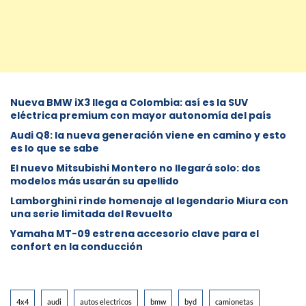
Nueva BMW iX3 llega a Colombia: así es la SUV
eléctrica premium con mayor autonomía del país
Audi Q8: la nueva generación viene en camino y esto
es lo que se sabe
⁠El nuevo Mitsubishi Montero no llegará solo: dos
modelos más usarán su apellido
Lamborghini rinde homenaje al legendario Miura con
una serie limitada del Revuelto
Yamaha MT-09 estrena accesorio clave para el
confort en la conducción
4x4
audi
autos electricos
bmw
byd
camionetas