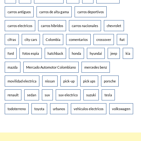
carros antiguos
carros de alta gama
carros deportivos
carros electricos
carros hibridos
carros nacionales
chevrolet
cifras
city cars
Colombia
comentarios
crossover
fiat
ford
fotos espia
hatchback
honda
hyundai
jeep
kia
mazda
Mercado Automotor Colombiano
mercedes benz
movilidad electrica
nissan
pick-up
pick ups
porsche
renault
sedan
suv
suv electrico
suzuki
tesla
todoterreno
toyota
urbanos
vehiculos electricos
volkswagen