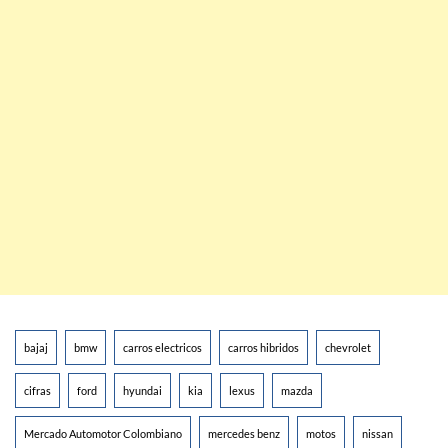
bajaj
bmw
carros electricos
carros hibridos
chevrolet
cifras
ford
hyundai
kia
lexus
mazda
Mercado Automotor Colombiano
mercedes benz
motos
nissan