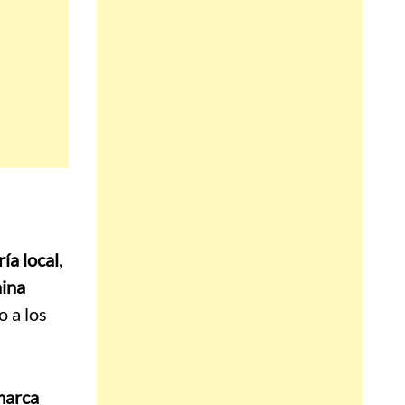
ía local,
hina
o a los
marca