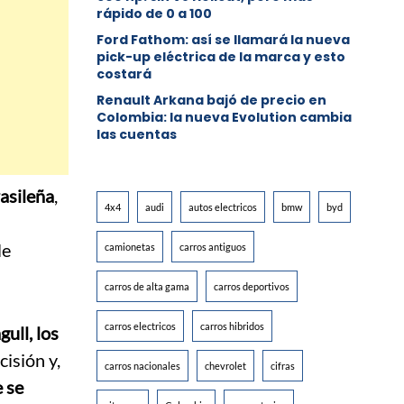
rápido de 0 a 100
Ford Fathom: así se llamará la nueva
pick-up eléctrica de la marca y esto
costará
Renault Arkana bajó de precio en
Colombia: la nueva Evolution cambia
las cuentas
asileña
,
4x4
audi
autos electricos
bmw
byd
le
camionetas
carros antiguos
carros de alta gama
carros deportivos
carros electricos
carros hibridos
gull, los
isión y,
carros nacionales
chevrolet
cifras
 se