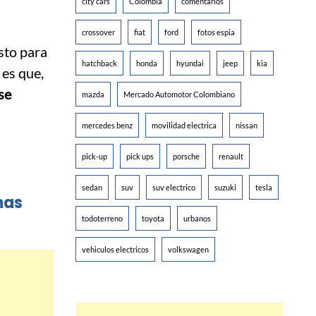
city cars
Colombia
comentarios
crossover
fiat
ford
fotos espia
sto para
hatchback
honda
hyundai
jeep
kia
 es que,
se
mazda
Mercado Automotor Colombiano
mercedes benz
movilidad electrica
nissan
pick-up
pick ups
porsche
renault
sedan
suv
suv electrico
suzuki
tesla
mas
todoterreno
toyota
urbanos
vehiculos electricos
volkswagen