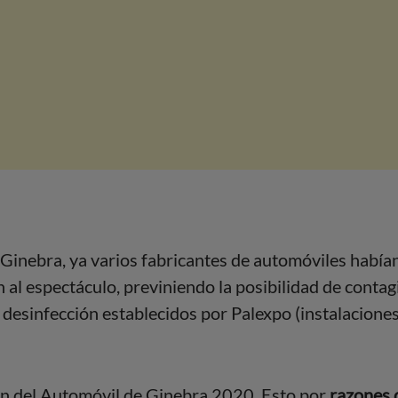
Ginebra, ya varios fabricantes de automóviles había
n al espectáculo, previniendo la posibilidad de contag
 desinfección establecidos por Palexpo (instalaciones
ón del Automóvil de Ginebra 2020. Esto por
razones 