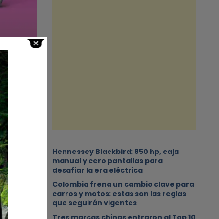
a en
 fue el
Hennessey Blackbird: 850 hp, caja
manual y cero pantallas para
desafiar la era eléctrica
Colombia frena un cambio clave para
carros y motos: estas son las reglas
que seguirán vigentes
Tres marcas chinas entraron al Top 10