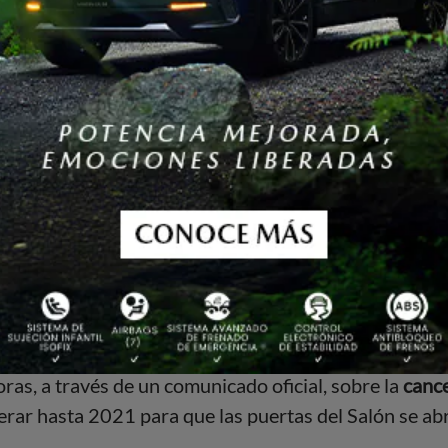
l Automóvil de Ginebra
cayó como balde de agua fría.
os a gran escala
que congreguen a más de 1,000 per
cia frente al brote mundial del coronavirus.
o de las actividades en Ginebra, no le dejó otra salida 
as, a través de un comunicado oficial, sobre la
cance
erar hasta 2021 para que las puertas del Salón se ab