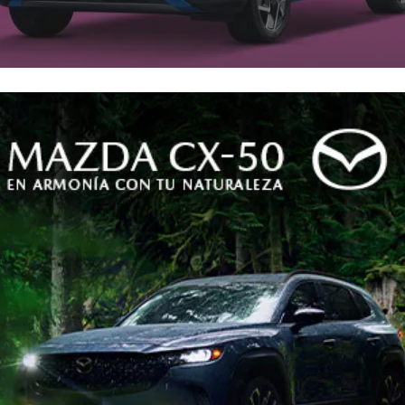
como fuente preferida en Google
dores del Salón del Automóvil de Ginebr
, la decisión se les salió de las manos y
 palabra.