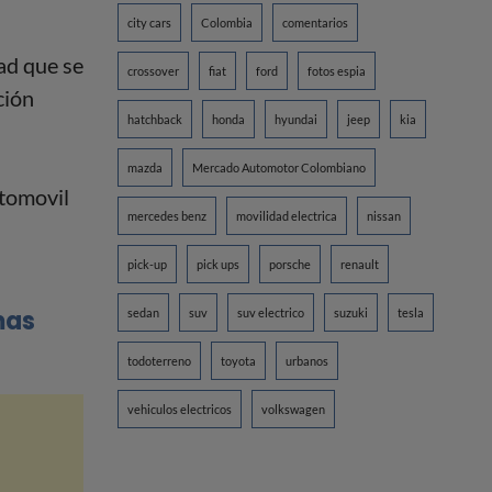
city cars
Colombia
comentarios
ad que se
crossover
fiat
ford
fotos espia
ción
hatchback
honda
hyundai
jeep
kia
mazda
Mercado Automotor Colombiano
mercedes benz
movilidad electrica
nissan
pick-up
pick ups
porsche
renault
mas
sedan
suv
suv electrico
suzuki
tesla
todoterreno
toyota
urbanos
vehiculos electricos
volkswagen