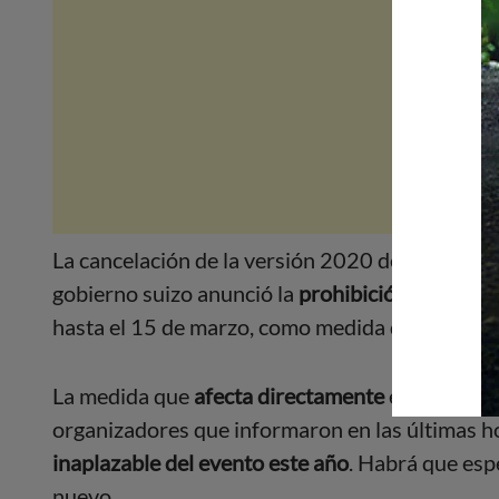
La cancelación de la versión 2020 del
Salón de
gobierno suizo anunció la
prohibición de event
hasta el 15 de marzo, como medida de contingen
La medida que
afecta directamente
el desarroll
organizadores que informaron en las últimas hor
inaplazable del evento este año
. Habrá que esp
nuevo.