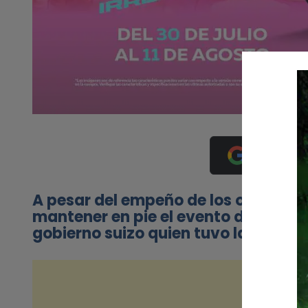
Añádenos 
A pesar del empeño de los organiza
mantener en pie el evento de este año
gobierno suizo quien tuvo la última