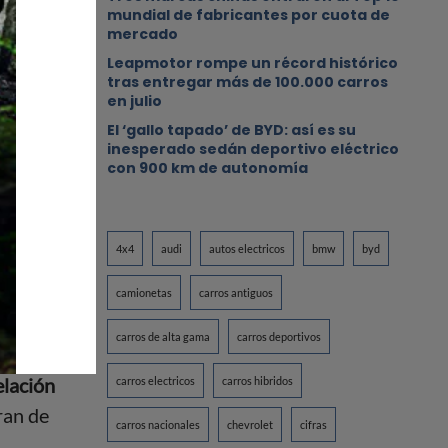
mundial de fabricantes por cuota de
mercado
Leapmotor rompe un récord histórico
tras entregar más de 100.000 carros
en julio
El ‘gallo tapado’ de BYD: así es su
inesperado sedán deportivo eléctrico
con 900 km de autonomía
 El
4x4
audi
autos electricos
bmw
byd
sonas
camionetas
carros antiguos
carros de alta gama
carros deportivos
a los
lación
carros electricos
carros hibridos
ran de
carros nacionales
chevrolet
cifras