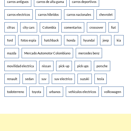
carros antiguos
carros de alta gama
carros deportivos
carros electricos
carros hibridos
carros nacionales
chevrolet
cifras
city cars
Colombia
comentarios
crossover
fiat
ford
fotos espia
hatchback
honda
hyundai
jeep
kia
mazda
Mercado Automotor Colombiano
mercedes benz
movilidad electrica
nissan
pick-up
pick ups
porsche
renault
sedan
suv
suv electrico
suzuki
tesla
todoterreno
toyota
urbanos
vehiculos electricos
volkswagen