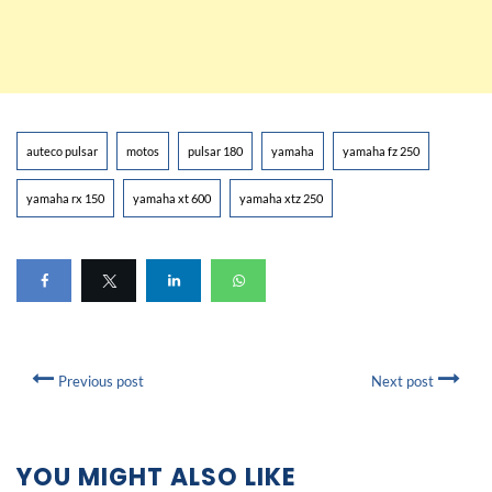
auteco pulsar
motos
pulsar 180
yamaha
yamaha fz 250
yamaha rx 150
yamaha xt 600
yamaha xtz 250
Previous post
Next post
YOU MIGHT ALSO LIKE