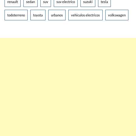
renault
sedan
suv
suv electrico
suzuki
tesla
todoterreno
toyota
urbanos
vehiculos electricos
volkswagen