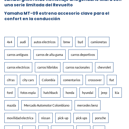
una serie limitada del Revuelto
Yamaha MT-09 estrena accesorio clave para el
confort en la conducción
4x4
audi
autos electricos
bmw
byd
camionetas
carros antiguos
carros de alta gama
carros deportivos
carros electricos
carros hibridos
carros nacionales
chevrolet
cifras
city cars
Colombia
comentarios
crossover
fiat
ford
fotos espia
hatchback
honda
hyundai
jeep
kia
mazda
Mercado Automotor Colombiano
mercedes benz
movilidad electrica
nissan
pick-up
pick ups
porsche