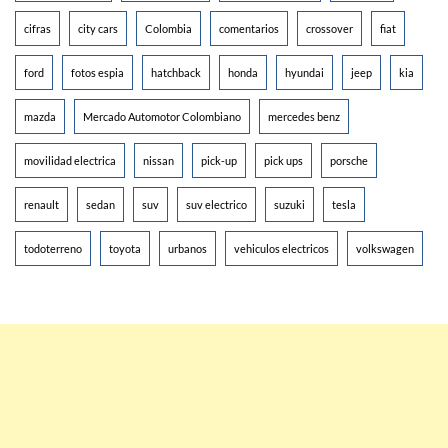
cifras
city cars
Colombia
comentarios
crossover
fiat
ford
fotos espia
hatchback
honda
hyundai
jeep
kia
mazda
Mercado Automotor Colombiano
mercedes benz
movilidad electrica
nissan
pick-up
pick ups
porsche
renault
sedan
suv
suv electrico
suzuki
tesla
todoterreno
toyota
urbanos
vehiculos electricos
volkswagen