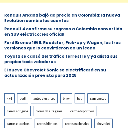
Renault Arkana bajó de precio en Colombia: la nueva
Evolution cambia las cuentas
Renault 4 confirma su regreso a Colombia convertido
en SUV eléctrico: ¡es oficial!
Ford Bronco 1966: Roadster, Pick-up y Wagon, las tres
versiones que lo convirtieron en un ícono
Toyota se cansó del tráfico terrestre y ya alista sus
propios taxis voladores
El nuevo Chevrolet Sonic se electrificará en su
actualización prevista para 2028
4x4
audi
autos electricos
bmw
byd
camionetas
carros antiguos
carros de alta gama
carros deportivos
carros electricos
carros hibridos
carros nacionales
chevrolet