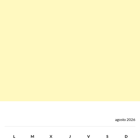
agosto 2026
L
M
X
J
V
S
D