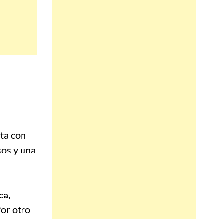
nta con
sos y una
ca,
Por otro