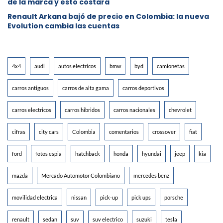
de la marca y esto costará
Renault Arkana bajó de precio en Colombia: la nueva
Evolution cambia las cuentas
4x4
audi
autos electricos
bmw
byd
camionetas
carros antiguos
carros de alta gama
carros deportivos
carros electricos
carros hibridos
carros nacionales
chevrolet
cifras
city cars
Colombia
comentarios
crossover
fiat
ford
fotos espia
hatchback
honda
hyundai
jeep
kia
mazda
Mercado Automotor Colombiano
mercedes benz
movilidad electrica
nissan
pick-up
pick ups
porsche
renault
sedan
suv
suv electrico
suzuki
tesla