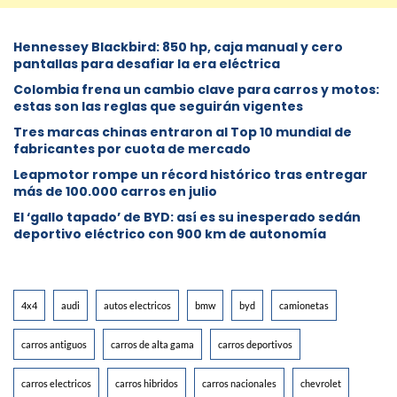
Hennessey Blackbird: 850 hp, caja manual y cero
pantallas para desafiar la era eléctrica
Colombia frena un cambio clave para carros y motos:
estas son las reglas que seguirán vigentes
Tres marcas chinas entraron al Top 10 mundial de
fabricantes por cuota de mercado
Leapmotor rompe un récord histórico tras entregar
más de 100.000 carros en julio
El ‘gallo tapado’ de BYD: así es su inesperado sedán
deportivo eléctrico con 900 km de autonomía
4x4
audi
autos electricos
bmw
byd
camionetas
carros antiguos
carros de alta gama
carros deportivos
carros electricos
carros hibridos
carros nacionales
chevrolet