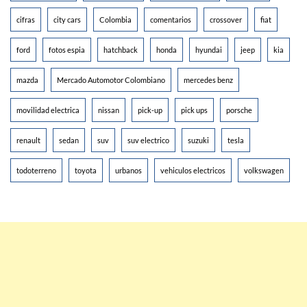
cifras
city cars
Colombia
comentarios
crossover
fiat
ford
fotos espia
hatchback
honda
hyundai
jeep
kia
mazda
Mercado Automotor Colombiano
mercedes benz
movilidad electrica
nissan
pick-up
pick ups
porsche
renault
sedan
suv
suv electrico
suzuki
tesla
todoterreno
toyota
urbanos
vehiculos electricos
volkswagen