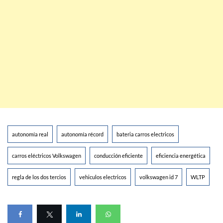
autonomía real
autonomía récord
bateria carros electricos
carros eléctricos Volkswagen
conducción eficiente
eficiencia energética
regla de los dos tercios
vehiculos electricos
volkswagen id 7
WLTP