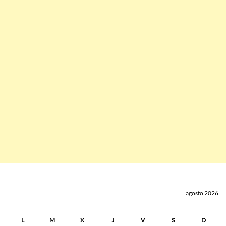
agosto 2026
L
M
X
J
V
S
D