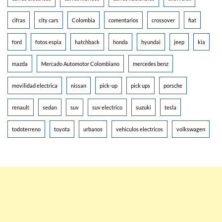
cifras
city cars
Colombia
comentarios
crossover
fiat
ford
fotos espia
hatchback
honda
hyundai
jeep
kia
mazda
Mercado Automotor Colombiano
mercedes benz
movilidad electrica
nissan
pick-up
pick ups
porsche
renault
sedan
suv
suv electrico
suzuki
tesla
todoterreno
toyota
urbanos
vehiculos electricos
volkswagen