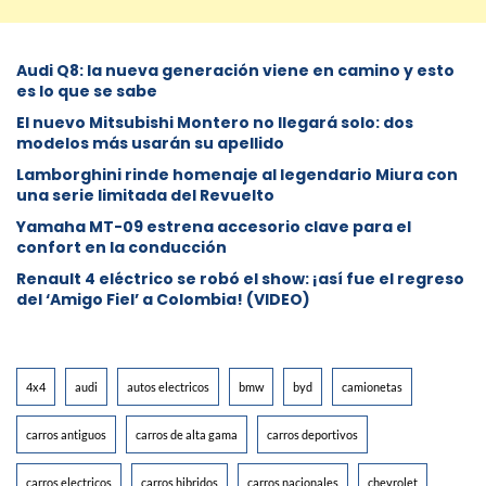
Audi Q8: la nueva generación viene en camino y esto
es lo que se sabe
⁠El nuevo Mitsubishi Montero no llegará solo: dos
modelos más usarán su apellido
Lamborghini rinde homenaje al legendario Miura con
una serie limitada del Revuelto
Yamaha MT-09 estrena accesorio clave para el
confort en la conducción
Renault 4 eléctrico se robó el show: ¡así fue el regreso
del ‘Amigo Fiel’ a Colombia! (VIDEO)
4x4
audi
autos electricos
bmw
byd
camionetas
carros antiguos
carros de alta gama
carros deportivos
carros electricos
carros hibridos
carros nacionales
chevrolet