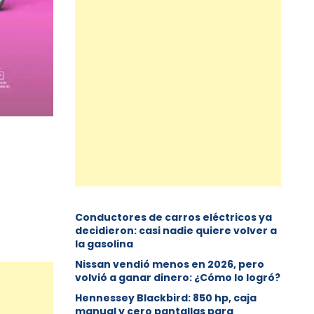
Conductores de carros eléctricos ya
decidieron: casi nadie quiere volver a
la gasolina
Nissan vendió menos en 2026, pero
volvió a ganar dinero: ¿Cómo lo logró?
Hennessey Blackbird: 850 hp, caja
manual y cero pantallas para