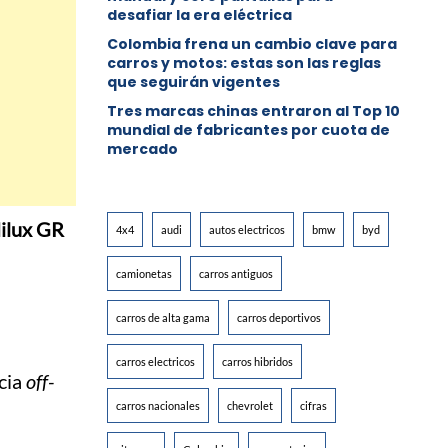
desafiar la era eléctrica
Colombia frena un cambio clave para
carros y motos: estas son las reglas
que seguirán vigentes
Tres marcas chinas entraron al Top 10
mundial de fabricantes por cuota de
mercado
ilux GR
4x4
audi
autos electricos
bmw
byd
camionetas
carros antiguos
carros de alta gama
carros deportivos
carros electricos
carros hibridos
cia
off-
carros nacionales
chevrolet
cifras