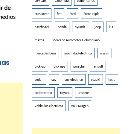
city cars
Colombia
comentarios
ir de
crossover
fiat
ford
fotos espia
medios
hatchback
honda
hyundai
jeep
kia
mazda
Mercado Automotor Colombiano
mercedes benz
movilidad electrica
nissan
mas
pick-up
pick ups
porsche
renault
sedan
suv
suv electrico
suzuki
tesla
todoterreno
toyota
urbanos
vehiculos electricos
volkswagen