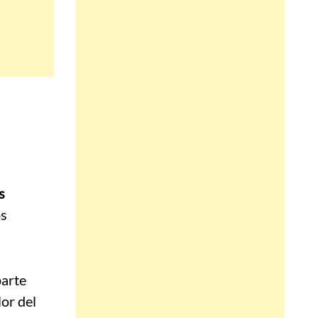
s
os
parte
lor del