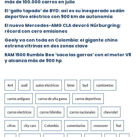
más de 100.000 carros en julio
El ‘gallo tapado’ de BYD: así es su inesperado sedán
deportivo eléctrico con 900 km de autonomía
El nuevo Mercedes-AMG CLA devoró Nürburgring:
récord con cero emisiones
Geely va con toda en Colombia: el gigante chino
estrena vitrinas en dos zonas clave
RAM 1500 Rumble Bee ‘saca las garras’ con el motor V8
y alcanza más de 900 hp
4x4
audi
autos electricos
bmw
byd
camionetas
carros antiguos
carros de alta gama
carros deportivos
carros electricos
carros hibridos
carros nacionales
chevrolet
cifras
city cars
Colombia
comentarios
crossover
fiat