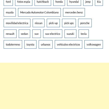
ford
fotos espia
hatchback
honda
hyundai
jeep
kia
mazda
Mercado Automotor Colombiano
mercedes benz
movilidad electrica
nissan
pick-up
pick ups
porsche
renault
sedan
suv
suv electrico
suzuki
tesla
todoterreno
toyota
urbanos
vehiculos electricos
volkswagen