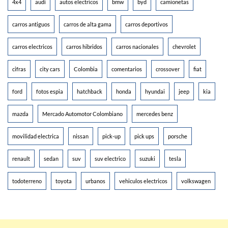
4x4
audi
autos electricos
bmw
byd
camionetas
carros antiguos
carros de alta gama
carros deportivos
carros electricos
carros hibridos
carros nacionales
chevrolet
cifras
city cars
Colombia
comentarios
crossover
fiat
ford
fotos espia
hatchback
honda
hyundai
jeep
kia
mazda
Mercado Automotor Colombiano
mercedes benz
movilidad electrica
nissan
pick-up
pick ups
porsche
renault
sedan
suv
suv electrico
suzuki
tesla
todoterreno
toyota
urbanos
vehiculos electricos
volkswagen