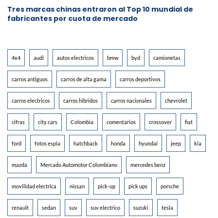
Tres marcas chinas entraron al Top 10 mundial de
fabricantes por cuota de mercado
4x4
audi
autos electricos
bmw
byd
camionetas
carros antiguos
carros de alta gama
carros deportivos
carros electricos
carros hibridos
carros nacionales
chevrolet
cifras
city cars
Colombia
comentarios
crossover
fiat
ford
fotos espia
hatchback
honda
hyundai
jeep
kia
mazda
Mercado Automotor Colombiano
mercedes benz
movilidad electrica
nissan
pick-up
pick ups
porsche
renault
sedan
suv
suv electrico
suzuki
tesla